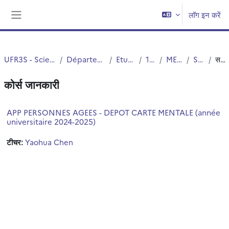
छोड़ कर मुख्य सामग्री पर जाएं
लॉग इन करें
साइड तालिका
UFR3S - Sciences de Santé et du Sport
Département UFR3S - Médecine
Etudes Medicales
1ER CYCLE
MED3-Archives
Semestre 2
सन्क्षिप्त विवरण
कोर्स जानकारी
APP PERSONNES AGEES - DEPOT CARTE MENTALE (année
universitaire 2024-2025)
टीचर:
Yaohua Chen