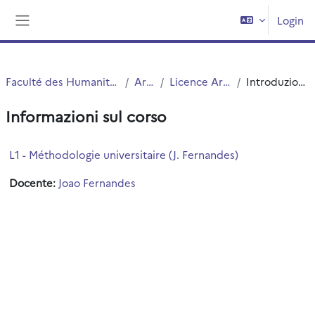
Vai al contenuto principale
Login
Pannello laterale
Faculté des Humanités
Arts
Licence Arts
Introduzione
Informazioni sul corso
L1 - Méthodologie universitaire (J. Fernandes)
Docente:
Joao Fernandes