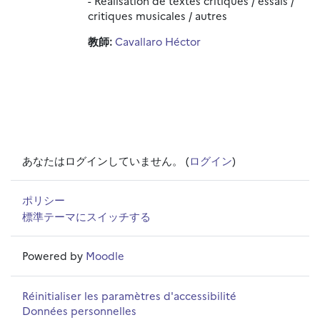
- Réalisation de textes critiques / essais /
critiques musicales / autres
教師:
Cavallaro Héctor
あなたはログインしていません。 (
ログイン
)
ポリシー
標準テーマにスイッチする
Powered by
Moodle
Réinitialiser les paramètres d'accessibilité
Données personnelles