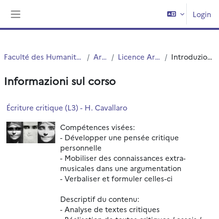
Vai al contenuto principale
Login
Pannello laterale
Faculté des Humanités
Arts
Licence Arts
Introduzione
Informazioni sul corso
Écriture critique (L3) - H. Cavallaro
Compétences visées:
- Développer une pensée critique
personnelle
- Mobiliser des connaissances extra-
musicales dans une argumentation
- Verbaliser et formuler celles-ci
Descriptif du contenu:
- Analyse de textes critiques