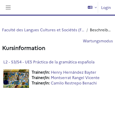
Zum Hauptinhalt
Login
Website-Übersicht
Faculté des Langues Cultures et Sociétés (FLCS)
Beschreibung
Wartungsmodus
Kursinformation
L2 - S3/S4 - UE5 Práctica de la gramática española
Trainer/in:
Henry Hernández Bayter
Trainer/in:
Montserrat Rangel Vicente
Trainer/in:
Camilo Restrepo Benachi