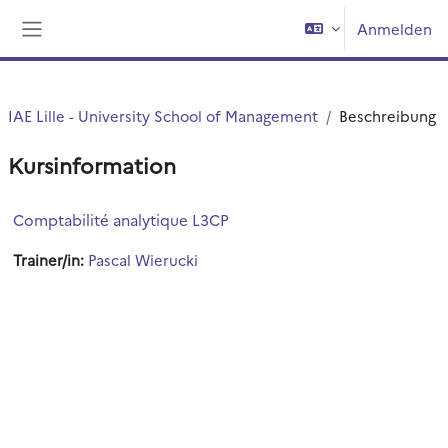
Zum Hauptinhalt
Anmelden
Website-Übersicht
IAE Lille - University School of Management
Beschreibung
Kursinformation
Comptabilité analytique L3CP
Trainer/in:
Pascal Wierucki