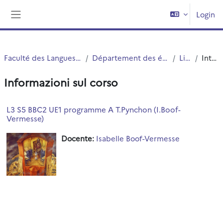
Vai al contenuto principale
Login
Pannello laterale
Faculté des Langues Cultures et Sociétés (FLCS)
Département des études anglophones - Angellier
Licence 3
Introduzione
Informazioni sul corso
L3 S5 BBC2 UE1 programme A T.Pynchon (I.Boof-
Vermesse)
Docente:
Isabelle Boof-Vermesse