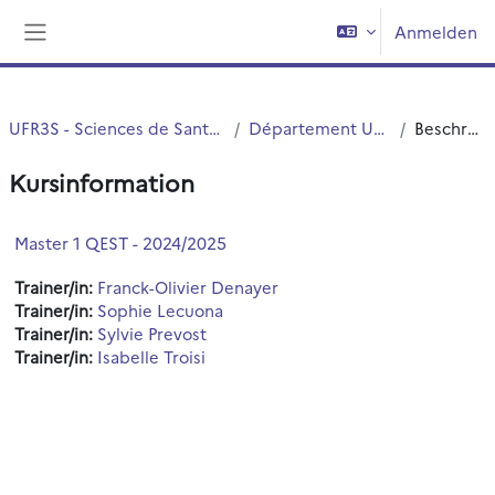
Zum Hauptinhalt
Anmelden
Website-Übersicht
UFR3S - Sciences de Santé et du Sport
Département UFR3S - ILIS
Beschreibung
Kursinformation
Master 1 QEST - 2024/2025
Trainer/in:
Franck-Olivier Denayer
Trainer/in:
Sophie Lecuona
Trainer/in:
Sylvie Prevost
Trainer/in:
Isabelle Troisi