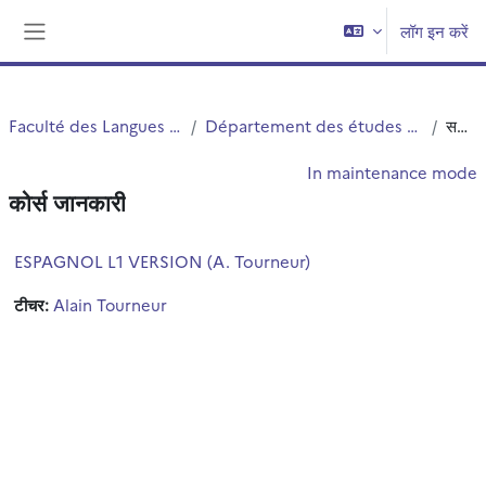
छोड़ कर मुख्य सामग्री पर जाएं
लॉग इन करें
Side panel
Faculté des Langues Cultures et Sociétés (FLCS)
Département des études romanes, slaves et orientales (ERSO)
सन्क्षिप्त विवरण
In maintenance mode
कोर्स जानकारी
ESPAGNOL L1 VERSION (A. Tourneur)
टीचर:
Alain Tourneur