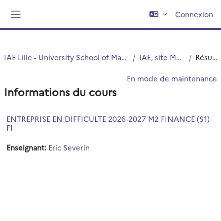
Passer au contenu principal
Connexion
Panneau latéral
IAE Lille - University School of Management
IAE, site Moulins
Résumé
En mode de maintenance
Informations du cours
ENTREPRISE EN DIFFICULTE 2026-2027 M2 FINANCE (S1)
FI
Enseignant:
Eric Severin