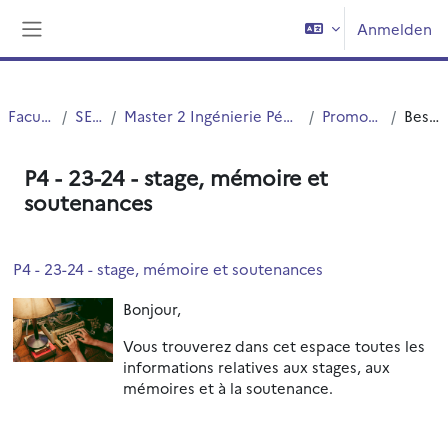
Zum Hauptinhalt
Anmelden
Website-Übersicht
Faculté PsySEF
SEF Master
Master 2 Ingénierie Pédagogique Multimodale - présentiel
Promotion 2023-2024
Beschreibung
P4 - 23-24 - stage, mémoire et
soutenances
P4 - 23-24 - stage, mémoire et soutenances
Bonjour,
Vous trouverez dans cet espace toutes les
informations relatives aux stages, aux
mémoires et à la soutenance.