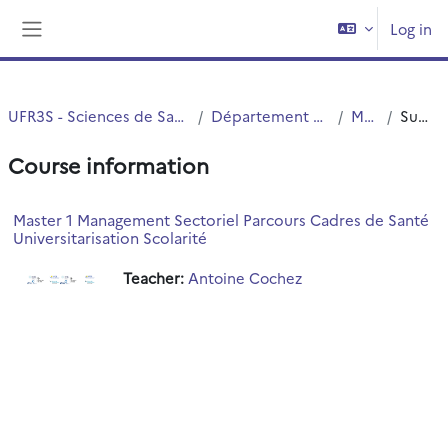
Skip to main content
Log in
Side panel
UFR3S - Sciences de Santé et du Sport
Département UFR3S - ILIS
Master
Summary
Course information
Master 1 Management Sectoriel Parcours Cadres de Santé
Universitarisation Scolarité
Teacher:
Antoine Cochez