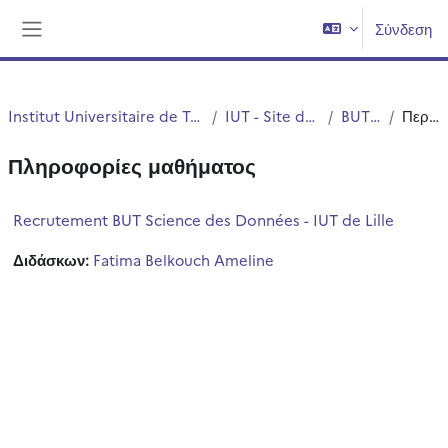
Μετάβαση στο κεντρικό περιεχόμενο
Σύνδεση
Πλευρικός πίνακας
Institut Universitaire de Technologie (IUT)
IUT - Site de Roubaix
BUT STID
Περίληψη
Πληροφορίες μαθήματος
Recrutement BUT Science des Données - IUT de Lille
Διδάσκων:
Fatima Belkouch Ameline