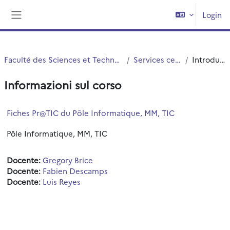
Vai al contenuto principale
Login
Pannello laterale
Faculté des Sciences et Technologies (FST)
Services centraux
Introduzione
Informazioni sul corso
Fiches Pr@TIC du Pôle Informatique, MM, TIC
Pôle Informatique, MM, TIC
Docente:
Gregory Brice
Docente:
Fabien Descamps
Docente:
Luis Reyes