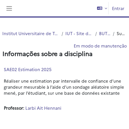
Ir para o conteúdo principal
Entrar
Painel lateral
Institut Universitaire de Technologie (IUT)
IUT - Site de Roubaix
BUT STID
Sumário
Em modo de manutenção
Informações sobre a disciplina
SAE02 Estimation 2025
Réaliser une estimation par intervalle de confiance d’une
grandeur mesurable à l’aide d’un sondage aléatoire simple
mené, par l’étudiant, sur une base de données existante
Professor:
Larbi Ait Hennani