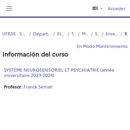
Salta al contenido principal
Acceder
Panel lateral
UFR3S - Sciences de Santé et du Sport
Département UFR3S - Médecine
Etudes Medicales
1ER CYCLE
MED3-Archives
Semestre 2
Enseignements Intégrés
Resumen
En Modo Mantenimiento
Información del curso
SYSTEME NEUROSENSORIEL ET PSYCHIATRIE (année
universitaire 2023-2024)
Profesor:
Franck Semah