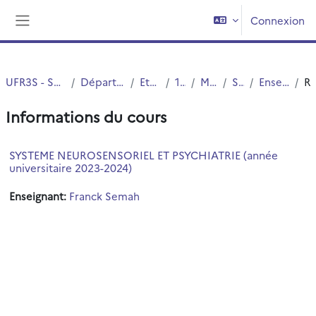
Passer au contenu principal
Connexion
Panneau latéral
UFR3S - Sciences de Santé et du Sport
Département UFR3S - Médecine
Etudes Medicales
1ER CYCLE
MED3-Archives
Semestre 2
Enseignements Intégrés
Résu
Informations du cours
SYSTEME NEUROSENSORIEL ET PSYCHIATRIE (année
universitaire 2023-2024)
Enseignant:
Franck Semah