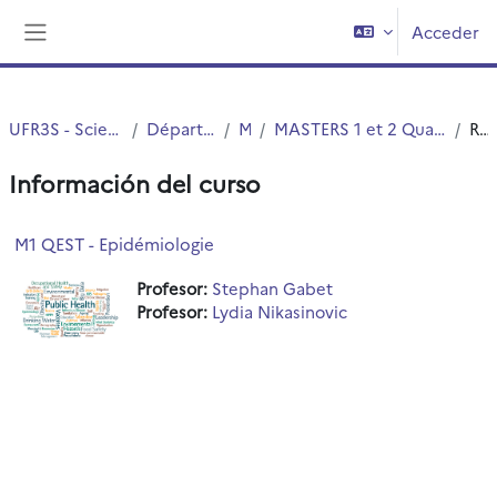
Salta al contenido principal
Acceder
Panel lateral
UFR3S - Sciences de Santé et du Sport
Département UFR3S - ILIS
Master
MASTERS 1 et 2 Qualité Environnent Santé Toxicologie (QEST)
Resumen
Información del curso
M1 QEST - Epidémiologie
Profesor:
Stephan Gabet
Profesor:
Lydia Nikasinovic