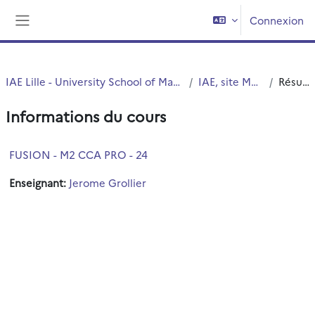
Passer au contenu principal
Connexion
Panneau latéral
IAE Lille - University School of Management
IAE, site Moulins
Résumé
Informations du cours
FUSION - M2 CCA PRO - 24
Enseignant:
Jerome Grollier