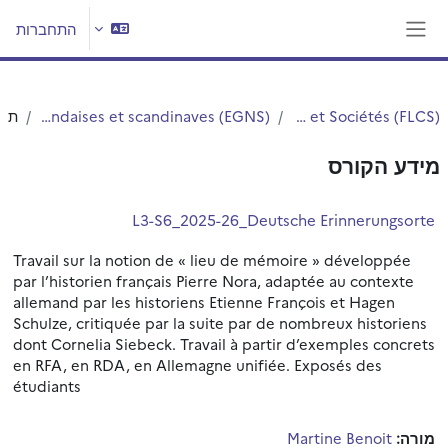
ילוג לתוכן הראשי
התחברות
חלון סקירה צדדי
Faculté des Langues Cultures et Sociétés (FLCS)
Département des études germaniques, néerlandaises et scandinaves (EGNS)
תקצי
מידע הקורס
L3-S6_2025-26_Deutsche Erinnerungsorte
Travail sur la notion de « lieu de mémoire » développée
par l’historien français Pierre Nora, adaptée au contexte
allemand par les historiens Etienne François et Hagen
Schulze, critiquée par la suite par de nombreux historiens
dont Cornelia Siebeck. Travail à partir d’exemples concrets
en RFA, en RDA, en Allemagne unifiée. Exposés des
étudiants
מורה:
Martine Benoit