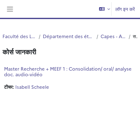
छोड़ कर मुख्य सामग्री पर जाएं
लॉग इन करें
साइड तालिका
Faculté des Langues Cultures et Sociétés (FLCS)
Département des études germaniques, néerlandaises et scandinaves (EGNS)
Capes - Agreg - ESPE - Etudes doctorales
सन्क्षिप्त विवरण
कोर्स जानकारी
Master Recherche + MEEF 1 : Consolidation/ oral/ analyse
doc. audio-vidéo
टीचर:
Isabell Scheele