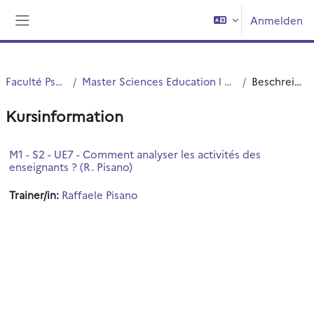
Zum Hauptinhalt
Anmelden
Website-Übersicht
Faculté PsySEF
Master Sciences Education l archives
Beschreibung
Kursinformation
M1 - S2 - UE7 - Comment analyser les activités des
enseignants ? (R. Pisano)
Trainer/in:
Raffaele Pisano