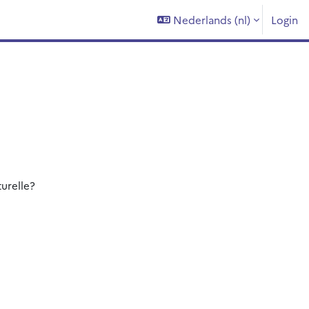
Nederlands ‎(nl)‎
Login
turelle?