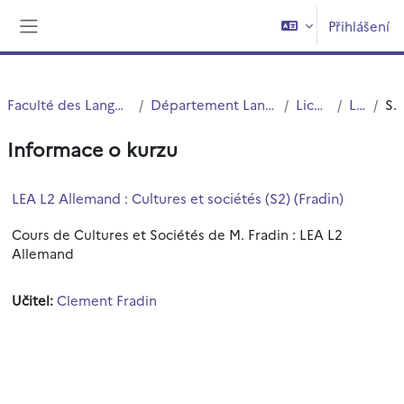
Přejít k hlavnímu obsahu
Přihlášení
Boční panel
Faculté des Langues Cultures et Sociétés (FLCS)
Département Langues Etrangères Appliquées (LEA)
Licences (cours)
Licence 2
Souhrn
Informace o kurzu
LEA L2 Allemand : Cultures et sociétés (S2) (Fradin)
Cours de Cultures et Sociétés de M. Fradin : LEA L2
Allemand
Učitel:
Clement Fradin