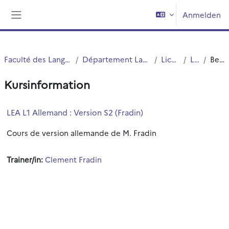
Zum Hauptinhalt
Anmelden
Website-Übersicht
Faculté des Langues Cultures et Sociétés (FLCS)
Département Langues Etrangères Appliquées (LEA)
Licences (cours)
Licence 1
Beschreibung
Kursinformation
LEA L1 Allemand : Version S2 (Fradin)
Cours de version allemande de M. Fradin
Trainer/in:
Clement Fradin