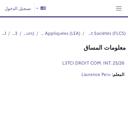
خطى إلى المحتوى الرئيسي
تسجيل الدخول
واجهة جانبية
Faculté des Langues Cultures et Sociétés (FLCS)
Département Langues Etrangères Appliquées (LEA)
Licences (cours)
Licence 3
الملخص
معلومات المساق
L3TCI DROIT COM. INT. 25/26
المعلم:
Laurence Peru