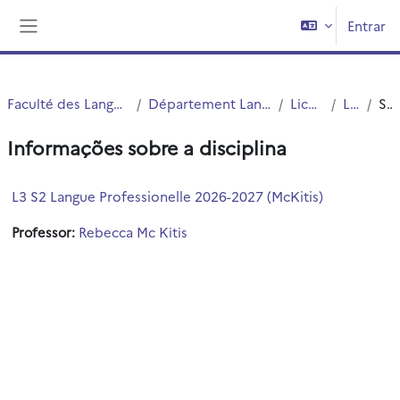
Ir para o conteúdo principal
Entrar
Painel lateral
Faculté des Langues Cultures et Sociétés (FLCS)
Département Langues Etrangères Appliquées (LEA)
Licences (cours)
Licence 3
Sumário
Informações sobre a disciplina
L3 S2 Langue Professionelle 2026-2027 (McKitis)
Professor:
Rebecca Mc Kitis