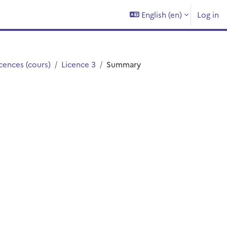
English ‎(en)‎
Log in
cences (cours)
Licence 3
Summary