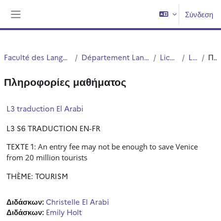
Μετάβαση στο κεντρικό περιεχόμενο
Σύνδεση
Πλευρικός πίνακας
Faculté des Langues Cultures et Sociétés (FLCS)
Département Langues Etrangères Appliquées (LEA)
Licences (cours)
Licence 3
Περίληψη
Πληροφορίες μαθήματος
L3 traduction El Arabi
L3 S6 TRADUCTION EN-FR
TEXTE 1:
An entry fee may not be enough to save Venice
from 20 million tourists
THÈME: TOURISM
Διδάσκων:
Christelle El Arabi
Διδάσκων:
Emily Holt