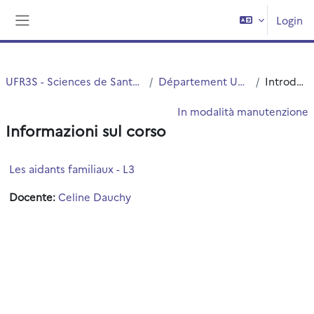
Vai al contenuto principale
Login
Pannello laterale
UFR3S - Sciences de Santé et du Sport
Département UFR3S - ILIS
Introduzione
In modalità manutenzione
Informazioni sul corso
Les aidants familiaux - L3
Docente:
Celine Dauchy