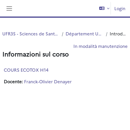
Vai al contenuto principale
Login
Pannello laterale
UFR3S - Sciences de Santé et du Sport
Département UFR3S - ILIS
Introduzione
In modalità manutenzione
Informazioni sul corso
COURS ECOTOX H14
Docente:
Franck-Olivier Denayer