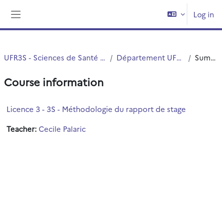
Skip to main content
Log in
Side panel
UFR3S - Sciences de Santé et du Sport
Département UFR3S - ILIS
Summary
Course information
Licence 3 - 3S - Méthodologie du rapport de stage
Teacher:
Cecile Palaric