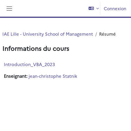
Passer au contenu principal
Connexion
Panneau latéral
IAE Lille - University School of Management
Résumé
Informations du cours
Introduction_VBA_2023
Enseignant:
jean-christophe Statnik