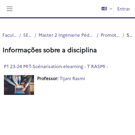
Ir para o conteúdo principal
Entrar
Painel lateral
Faculté PsySEF
SEF Master
Master 2 Ingénierie Pédagogique Multimodale - présentiel
Promotion 2023-2024
Sumário
Informações sobre a disciplina
P1 23-24 MIT-Scénarisation-elearning - T RASMI -
Professor:
Tijani Rasmi