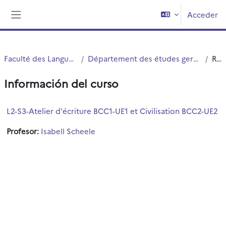
Salta al contenido principal
Acceder
Panel lateral
Faculté des Langues Cultures et Sociétés (FLCS)
Département des études germaniques, néerlandaises et scandinaves (EGNS)
Resumen
Información del curso
L2-S3-Atelier d'écriture BCC1-UE1 et Civilisation BCC2-UE2
Profesor:
Isabell Scheele