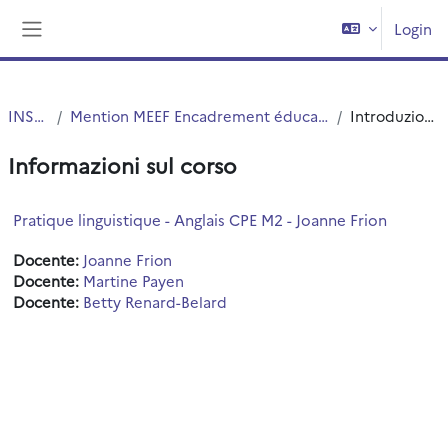
Vai al contenuto principale
Login
Pannello laterale
INSPE
Mention MEEF Encadrement éducatif
Introduzione
Informazioni sul corso
Pratique linguistique - Anglais CPE M2 - Joanne Frion
Docente:
Joanne Frion
Docente:
Martine Payen
Docente:
Betty Renard-Belard