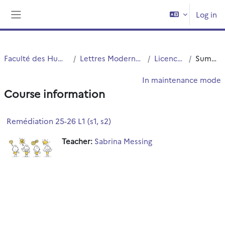
Skip to main content
Log in
Side panel
Faculté des Humanités
Lettres Modernes (LM)
Licence LM
Summary
In maintenance mode
Course information
Remédiation 25-26 L1 (s1, s2)
Teacher:
Sabrina Messing