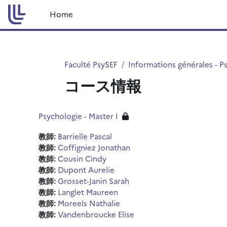
メインコンテンツへスキップする
Home
Faculté PsySEF
Informations générales - P
コース情報
Psychologie - Master I
教師:
Barrielle Pascal
教師:
Coffigniez Jonathan
教師:
Cousin Cindy
教師:
Dupont Aurelie
教師:
Grosset-Janin Sarah
教師:
Langlet Maureen
教師:
Moreels Nathalie
教師:
Vandenbroucke Elise