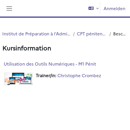
Zum Hauptinhalt
Anmelden
Website-Übersicht
Institut de Préparation à l’Administration Générale (IPAG)
CPT pénitentiaire Master 1
Beschreibung
Kursinformation
Utilisation des Outils Numériques - M1 Pénit
Trainer/in:
Christophe Crombez