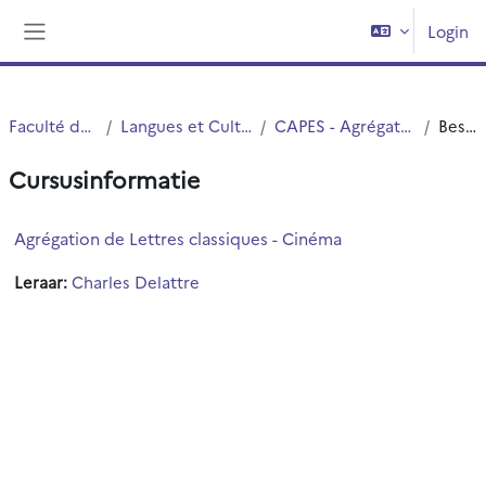
Ga naar hoofdinhoud
Login
Zijpaneel
Faculté des Humanités
Langues et Cultures Antiques (LCA)
CAPES - Agrégation interne et Externe
Beschrijving
Cursusinformatie
Agrégation de Lettres classiques - Cinéma
Leraar:
Charles Delattre