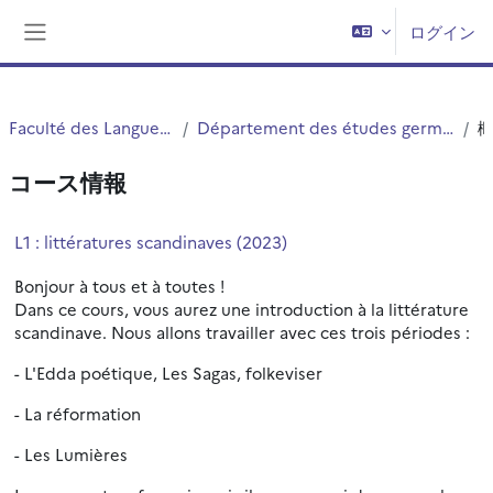
メインコンテンツへスキップする
ログイン
サイドパネル
Faculté des Langues Cultures et Sociétés (FLCS)
Département des études germaniques, néerlandaises et scandinaves (EGNS)
コース情報
L1 : littératures scandinaves (2023)
Bonjour à tous et à toutes !
Dans ce cours, vous aurez une introduction à la littérature
scandinave. Nous allons travailler avec ces trois périodes :
- L'Edda poétique, Les Sagas, folkeviser
- La réformation
- Les Lumières