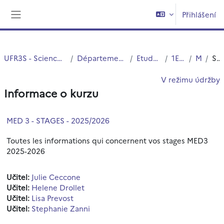
Přejít k hlavnímu obsahu
Přihlášení
Boční panel
UFR3S - Sciences de Santé et du Sport
Département UFR3S - Médecine
Etudes Medicales
1ER CYCLE
MED3
Souhrn
V režimu údržby
Informace o kurzu
MED 3 - STAGES - 2025/2026
Toutes les informations qui concernent vos stages MED3
2025-2026
Učitel:
Julie Ceccone
Učitel:
Helene Drollet
Učitel:
Lisa Prevost
Učitel:
Stephanie Zanni