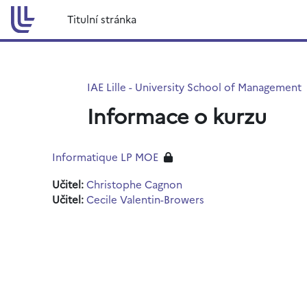
Přejít k hlavnímu obsahu
Titulní stránka
IAE Lille - University School of Management
Informace o kurzu
Informatique LP MOE
Učitel:
Christophe Cagnon
Učitel:
Cecile Valentin-Browers