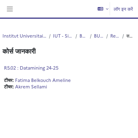
छोड़ कर मुख्य सामग्री पर जाएं
लॉग इन करें
साइड तालिका
Institut Universitaire de Technologie (IUT)
IUT - Site de Roubaix
BUT STID
BUT 3 STID
Ressources
सन्क्षिप्त विवरण
कोर्स जानकारी
R5.02 : Datamining 24-25
टीचर:
Fatima Belkouch Ameline
टीचर:
Akrem Sellami