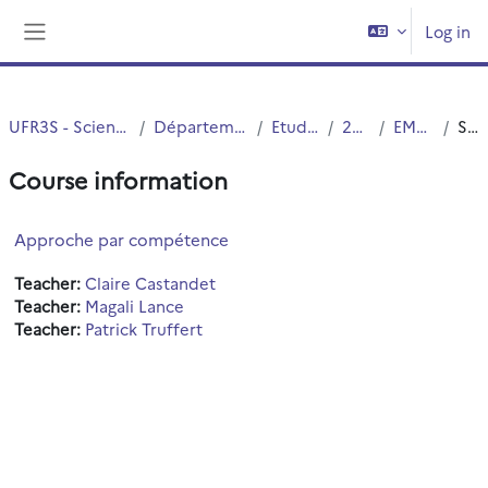
Skip to main content
Log in
Side panel
UFR3S - Sciences de Santé et du Sport
Département UFR3S - Médecine
Etudes Medicales
2ND CYCLE
EMARGEMENTS
Summary
Course information
Approche par compétence
Teacher:
Claire Castandet
Teacher:
Magali Lance
Teacher:
Patrick Truffert