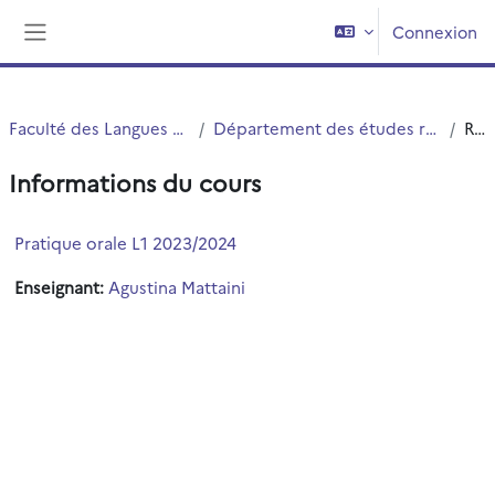
Passer au contenu principal
Connexion
Panneau latéral
Faculté des Langues Cultures et Sociétés (FLCS)
Département des études romanes, slaves et orientales (ERSO)
Résumé
Informations du cours
Pratique orale L1 2023/2024
Enseignant:
Agustina Mattaini