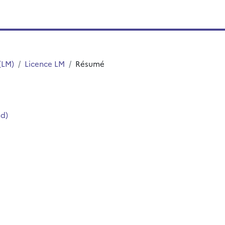
(LM)
Licence LM
Résumé
nd)