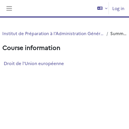
Skip to main content
Log in
Side panel
Institut de Préparation à l’Administration Générale (IPAG)
Summary
Course information
Droit de l'Union européenne