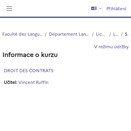
Přejít k hlavnímu obsahu
Přihlášení
Boční panel
Faculté des Langues Cultures et Sociétés (FLCS)
Département Langues Etrangères Appliquées (LEA)
Licences (cours)
Licence 1
Souhrn
V režimu údržby
Informace o kurzu
DROIT DES CONTRATS
Učitel:
Vincent Ruffin