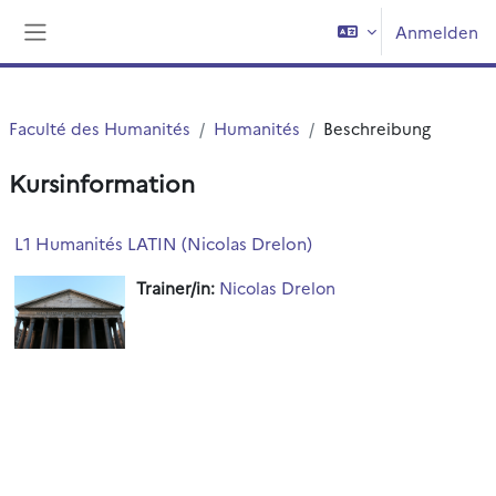
Zum Hauptinhalt
Anmelden
Website-Übersicht
Faculté des Humanités
Humanités
Beschreibung
Kursinformation
L1 Humanités LATIN (Nicolas Drelon)
Trainer/in:
Nicolas Drelon